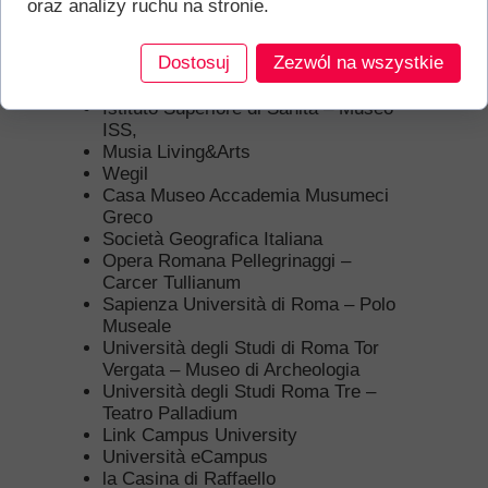
oraz analizy ruchu na stronie.
Accademia Nazionale di San Luca
Accademia di Romania
Dostosuj
Zezwól na wszystkie
Reale Accademia di Spagna
Istituto Svizzero
Istituto Superiore di Sanità – Museo
ISS,
Musia Living&Arts
Wegil
Casa Museo Accademia Musumeci
Greco
Società Geografica Italiana
Opera Romana Pellegrinaggi –
Carcer Tullianum
Sapienza Università di Roma – Polo
Museale
Università degli Studi di Roma Tor
Vergata – Museo di Archeologia
Università degli Studi Roma Tre –
Teatro Palladium
Link Campus University
Università eCampus
la Casina di Raffaello